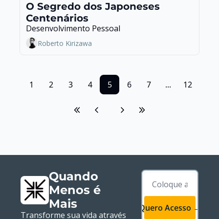
O Segredo dos Japoneses 
Centenários
Desenvolvimento Pessoal
Roberto Kirizawa
1
2
3
4
5
6
7
...
12
Quando 
Menos é 
Mais
Quero Acesso →
Transforme sua vida através 